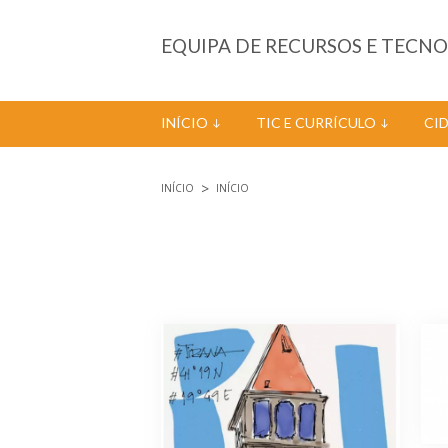
Passar para o conteúdo principal
EQUIPA DE RECURSOS E TECN
INÍCIO
TIC E CURRÍCULO
CI
INÍCIO
INÍCIO
Está aqui
Páginas