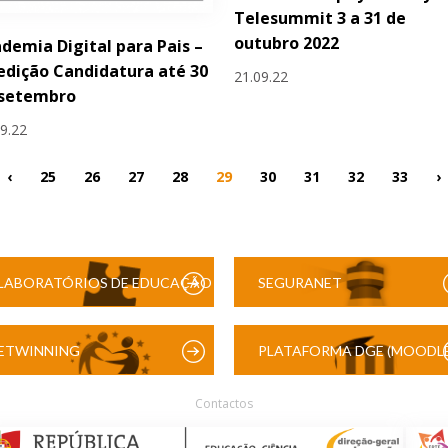
Telesummit 3 a 31 de
outubro 2022
demia Digital para Pais –
 edição Candidatura até 30
21.09.22
 setembro
09.22
‹
25
26
27
28
29
30
31
32
33
›
LABORATÓRIOS DE EDUCAÇÃO
SEGURANET
DIGITAL
ETWINNING
PLATAFORMA DGE (MOODLE
Contactos