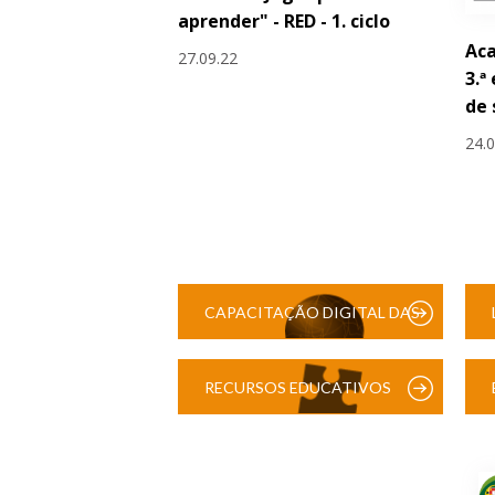
aprender" - RED - 1. ciclo
Aca
27.09.22
3.ª
de
24.
CAPACITAÇÃO DIGITAL DAS
ESCOLAS
RECURSOS EDUCATIVOS
DIGITAIS