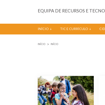
Passar para o conteúdo principal
EQUIPA DE RECURSOS E TECN
INÍCIO
TIC E CURRÍCULO
CI
INÍCIO
INÍCIO
Está aqui
Páginas