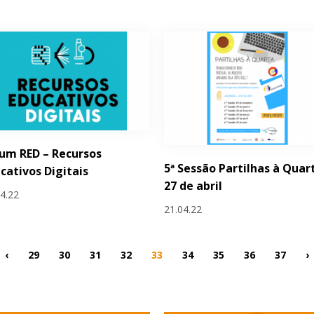
um RED – Recursos
5ª Sessão Partilhas à Quart
cativos Digitais
27 de abril
04.22
21.04.22
‹
29
30
31
32
33
34
35
36
37
›