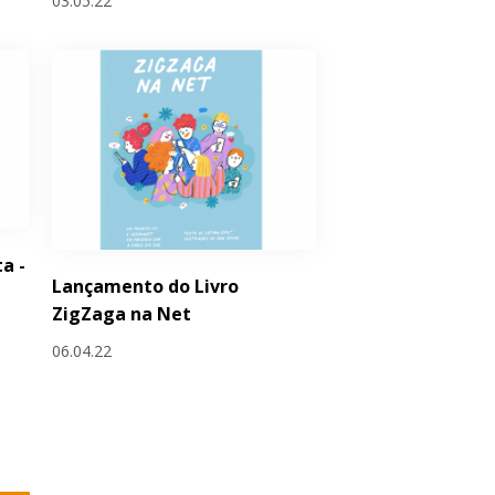
03.05.22
a -
Lançamento do Livro
ZigZaga na Net
06.04.22