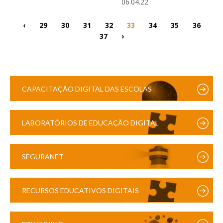
06.04.22
‹
29
30
31
32
33
34
35
36
37
›
CAPACITAÇÃO DIGITAL DAS ESCOLAS
LABORATÓRIOS DE EDUCAÇÃO DIGITAL
SEGURANET
RECURSOS EDUCATIVOS DIGITAIS