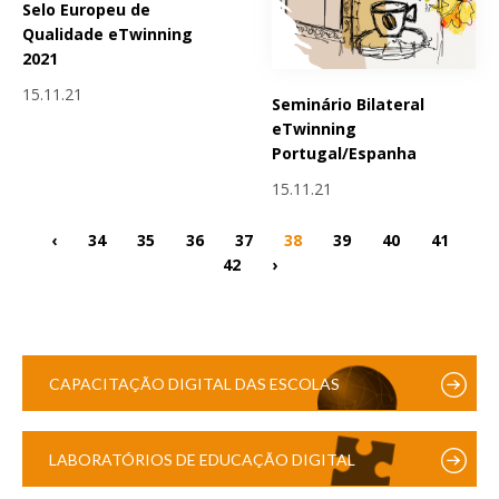
Selo Europeu de
Qualidade eTwinning
2021
15.11.21
Seminário Bilateral
eTwinning
Portugal/Espanha
15.11.21
‹
34
35
36
37
38
39
40
41
42
›
CAPACITAÇÃO DIGITAL DAS ESCOLAS
LABORATÓRIOS DE EDUCAÇÃO DIGITAL