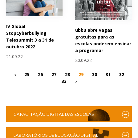
IV Global
ubbu abre vagas
StopCyberbullying
gratuitas para as
Telesummit 3 a 31 de
escolas poderem ensinar
outubro 2022
a programar
21.09.22
20.09.22
‹
25
26
27
28
29
30
31
32
33
›
CAPACITAÇÃO DIGITAL DAS ESCOLAS
LABORATÓRIOS DE EDUCAÇÃO DIGITAL