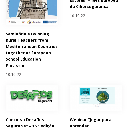
Escolas” – Mês Europeu
da Cibersegurança
10.10.22
Seminário eTwinning
Rural Teachers from
Mediterranean Countries
together at European
School Education
Platform
10.10.22
Concurso Desafios
Webinar “Jogar para
SeguraNet - 16.ª edição
aprender”