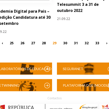
Telesummit 3 a 31 de
outubro 2022
demia Digital para Pais –
 edição Candidatura até 30
21.09.22
 setembro
09.22
‹
25
26
27
28
29
30
31
32
33
›
LABORATÓRIOS DE EDUCAÇÃO
SEGURANET
DIGITAL
ETWINNING
PLATAFORMA DGE (MOODLE
Contactos