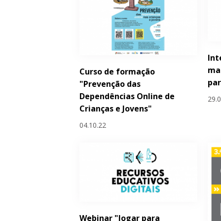
Int
ma
Curso de formação
par
"Prevenção das
Dependências Online de
29.
Crianças e Jovens"
04.10.22
Webinar "Jogar para