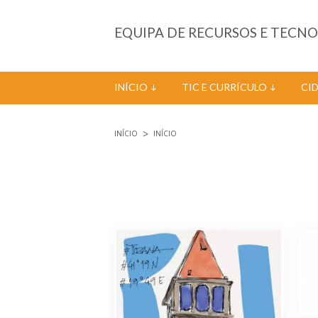
Passar para o conteúdo principal
EQUIPA DE RECURSOS E TECN
INÍCIO
TIC E CURRÍCULO
CI
INÍCIO
INÍCIO
Está aqui
Páginas