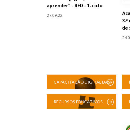
aprender" - RED - 1. ciclo
Aca
27.09.22
3.ª
de
24.
CAPACITAÇÃO DIGITAL DAS
ESCOLAS
RECURSOS EDUCATIVOS
DIGITAIS