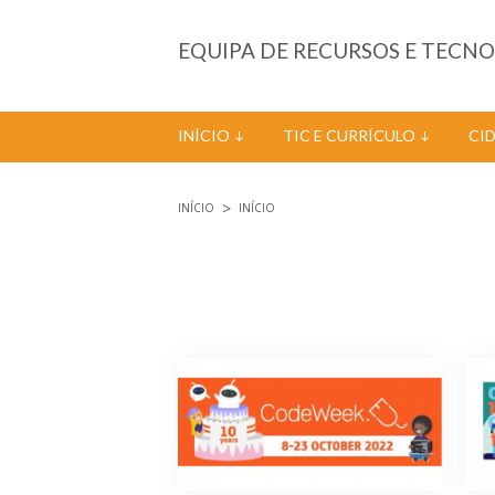
Passar para o conteúdo principal
EQUIPA DE RECURSOS E TECN
INÍCIO
TIC E CURRÍCULO
CI
INÍCIO
INÍCIO
Está aqui
Páginas