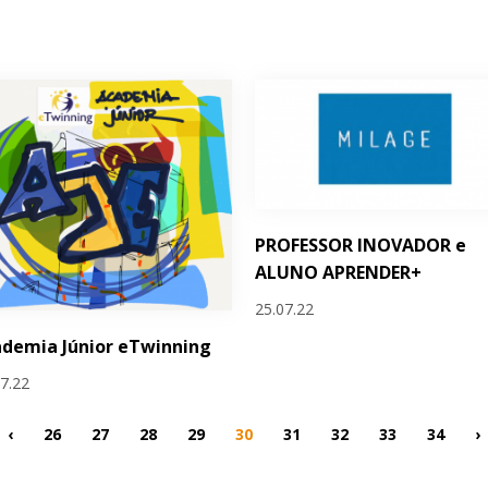
PROFESSOR INOVADOR e
ALUNO APRENDER+
25.07.22
demia Júnior eTwinning
07.22
‹
26
27
28
29
30
31
32
33
34
›