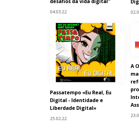
desafios da vida digital"
Dig
04.03.22
02.
A O
ma
ref
pro
Passatempo «Eu Real, Eu
Int
Digital - Identidade e
As
Liberdade Digital»
23.
25.02.22