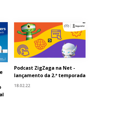
Podcast ZigZaga na Net -
de
lançamento da 2.ª temporada
18.02.22
o
al