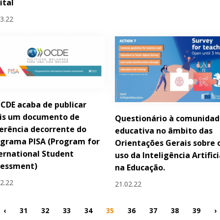
ital
03.22
CDE acaba de publicar
is um documento de
Questionário à comunida
erência decorrente do
educativa no âmbito das
grama PISA (Program for
Orientações Gerais sobre 
ernational Student
uso da Inteligência Artifici
sessment)
na Educação.
02.22
21.02.22
‹
31
32
33
34
35
36
37
38
39
›