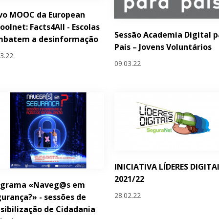
vo MOOC da European
oolnet: Facts4All - Escolas
Sessão Academia Digital p
mbatem a desinformação
Pais – Jovens Voluntários
03.22
09.03.22
INICIATIVA LÍDERES DIGITA
2021/22
ograma «Naveg@s em
28.02.22
urança?» - sessões de
sibilização de Cidadania