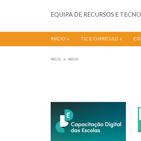
Passar para o conteúdo principal
EQUIPA DE RECURSOS E TECN
INÍCIO
TIC E CURRÍCULO
CI
INÍCIO
INÍCIO
Está aqui
Páginas