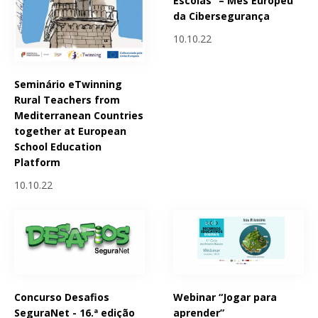
Escolas” – Mês Europeu
da Cibersegurança
10.10.22
Seminário eTwinning
Rural Teachers from
Mediterranean Countries
together at European
School Education
Platform
10.10.22
Concurso Desafios
Webinar “Jogar para
SeguraNet - 16.ª edição
aprender”