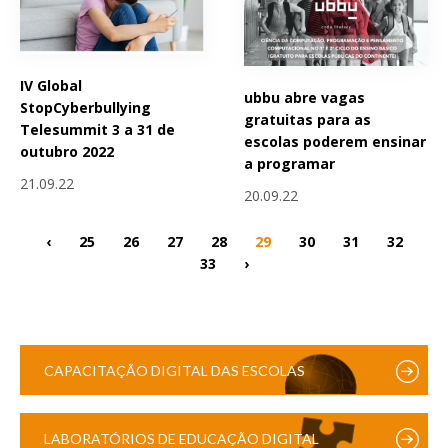
IV Global
ubbu abre vagas
StopCyberbullying
gratuitas para as
Telesummit 3 a 31 de
escolas poderem ensinar
outubro 2022
a programar
21.09.22
20.09.22
‹
25
26
27
28
29
30
31
32
33
›
CAPACITAÇÃO DIGITAL DAS ESCOLAS
LABORATÓRIOS DE EDUCAÇÃO DIGITAL