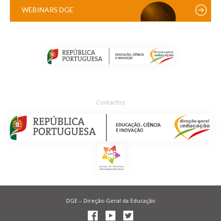
WEBINARS DGE
Contactos
DGE – Direção-Geral da Educação