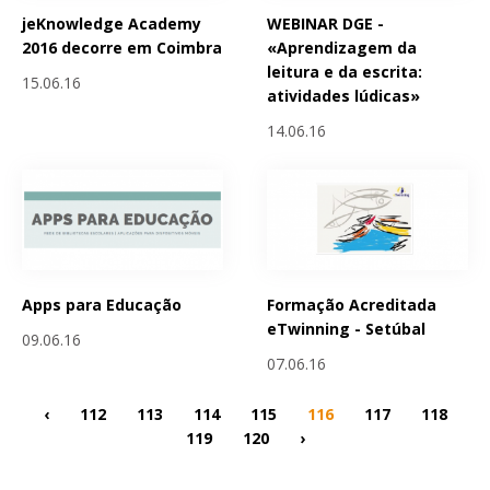
jeKnowledge Academy
WEBINAR DGE -
2016 decorre em Coimbra
«Aprendizagem da
leitura e da escrita:
15.06.16
atividades lúdicas»
14.06.16
Apps para Educação
Formação Acreditada
eTwinning - Setúbal
09.06.16
07.06.16
‹
112
113
114
115
116
117
118
119
120
›