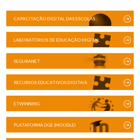
CAPACITAÇÃO DIGITAL DAS ESCOLAS
LABORATÓRIOS DE EDUCAÇÃO DIGITAL
SEGURANET
RECURSOS EDUCATIVOS DIGITAIS
ETWINNING
PLATAFORMA DGE (MOODLE)