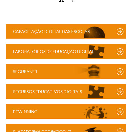
CAPACITAÇÃO DIGITAL DAS ESCOLAS
LABORATÓRIOS DE EDUCAÇÃO DIGITAL
SEGURANET
RECURSOS EDUCATIVOS DIGITAIS
ETWINNING
PLATAFORMA DGE (MOODLE)