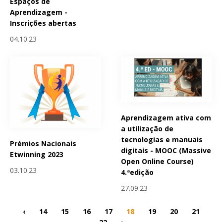
Espaços de
Aprendizagem -
Inscrições abertas
04.10.23
Aprendizagem ativa com
a utilização de
tecnologias e manuais
Prémios Nacionais
digitais - MOOC (Massive
Etwinning 2023
Open Online Course)
03.10.23
4.ªedição
27.09.23
‹
14
15
16
17
18
19
20
21
22
›