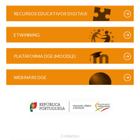
RECURSOS EDUCATIVOS DIGITAIS
ETWINNING
PLATAFORMA DGE (MOODLE)
WEBINARS DGE
Contactos