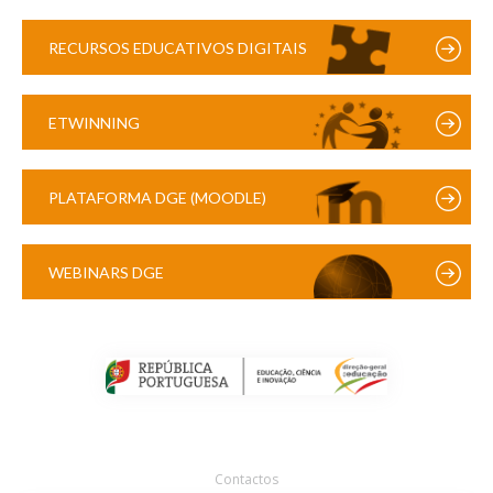
RECURSOS EDUCATIVOS DIGITAIS
ETWINNING
PLATAFORMA DGE (MOODLE)
WEBINARS DGE
Contactos