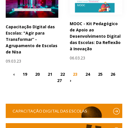
MOOC - Kit Pedagógico
Capacitação Digital das
de Apoio ao
Escolas: "Agir para
Desenvolvimento Digital
Transformar” -
das Escolas: Da Reflexão
Agrupamento de Escolas
à Inovação
de Nisa
06.03.23
09.03.23
‹
19
20
21
22
23
24
25
26
27
›
CAPACITAÇÃO DIGITAL DAS ESCOLAS