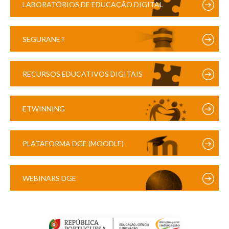
LABORATÓRIOS DE EDUCAÇÃO DIGITAL
SEGURANET
RECURSOS EDUCATIVOS DIGITAIS
ETWINNING
PLATAFORMA DGE (MOODLE)
WEBINARS DGE