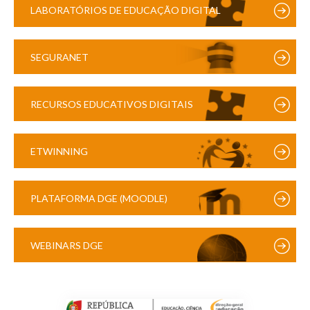
LABORATÓRIOS DE EDUCAÇÃO DIGITAL
SEGURANET
RECURSOS EDUCATIVOS DIGITAIS
ETWINNING
PLATAFORMA DGE (MOODLE)
WEBINARS DGE