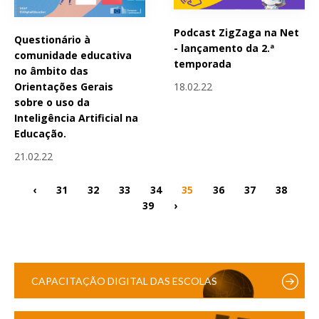
Podcast ZigZaga na Net
Questionário à
- lançamento da 2.ª
comunidade educativa
temporada
no âmbito das
18.02.22
Orientações Gerais
sobre o uso da
Inteligência Artificial na
Educação.
21.02.22
‹
31
32
33
34
35
36
37
38
39
›
CAPACITAÇÃO DIGITAL DAS ESCOLAS