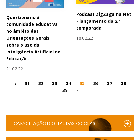
Podcast ZigZaga na Net
Questionário à
- lançamento da 2.ª
comunidade educativa
temporada
no âmbito das
18.02.22
Orientações Gerais
sobre o uso da
Inteligência Artificial na
Educação.
21.02.22
‹
31
32
33
34
35
36
37
38
39
›
CAPACITAÇÃO DIGITAL DAS ESCOLAS