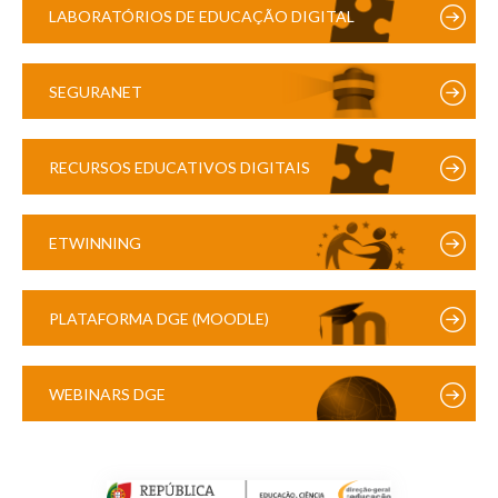
LABORATÓRIOS DE EDUCAÇÃO DIGITAL
SEGURANET
RECURSOS EDUCATIVOS DIGITAIS
ETWINNING
PLATAFORMA DGE (MOODLE)
WEBINARS DGE