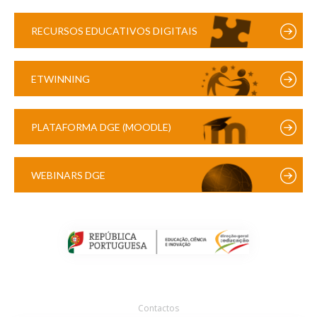
RECURSOS EDUCATIVOS DIGITAIS
ETWINNING
PLATAFORMA DGE (MOODLE)
WEBINARS DGE
Contactos