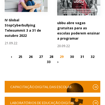
IV Global
ubbu abre vagas
StopCyberbullying
gratuitas para as
Telesummit 3 a 31 de
escolas poderem ensinar
outubro 2022
a programar
21.09.22
20.09.22
‹
25
26
27
28
29
30
31
32
33
›
CAPACITAÇÃO DIGITAL DAS ESCOLAS
LABORATÓRIOS DE EDUCAÇÃO DIGITAL