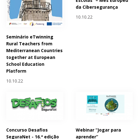
Escolas” – Mês Europeu
da Cibersegurança
10.10.22
Seminário eTwinning
Rural Teachers from
Mediterranean Countries
together at European
School Education
Platform
10.10.22
Concurso Desafios
Webinar “Jogar para
SeguraNet - 16.ª edição
aprender”