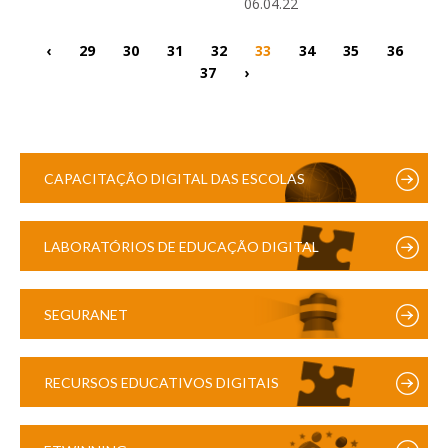
06.04.22
‹
29
30
31
32
33
34
35
36
37
›
CAPACITAÇÃO DIGITAL DAS ESCOLAS
LABORATÓRIOS DE EDUCAÇÃO DIGITAL
SEGURANET
RECURSOS EDUCATIVOS DIGITAIS