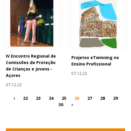
IV Encontro Regional de
Projetos eTwinning no
Comissões de Proteção
Ensino Profissional
de Crianças e Jovens -
07.12.22
Açores
07.12.22
‹
22
23
24
25
26
27
28
29
30
›