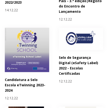
Pais - 3.ª edição|Registo
2022/2023
do Encontro de
14.12.22
Lançamento
12.12.22
Selo de Segurança
Digital (eSafety Label)
2022 - Escolas
Certificadas
Candidatura a Selo
12.12.22
Escola eTwinning 2023-
2024
12.12.22