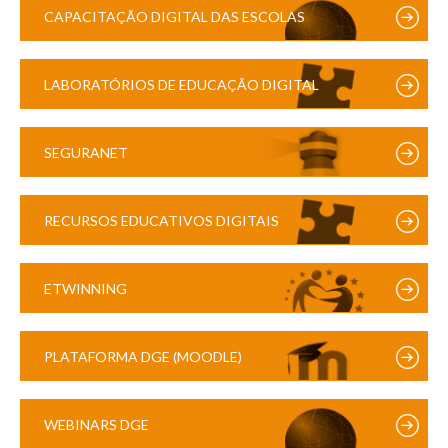
CAPACITAÇÃO DIGITAL DAS ESCOLAS
LABORATÓRIOS DE EDUCAÇÃO DIGITAL
SEGURANET
RECURSOS EDUCATIVOS DIGITAIS
ETWINNING
PLATAFORMA DGE (MOODLE)
WEBINARS DGE