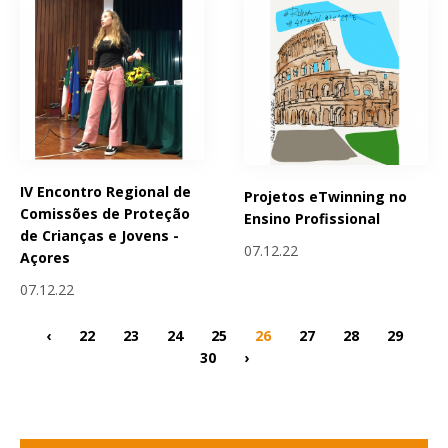
IV Encontro Regional de
Projetos eTwinning no
Comissões de Proteção
Ensino Profissional
de Crianças e Jovens -
07.12.22
Açores
07.12.22
‹
22
23
24
25
26
27
28
29
30
›