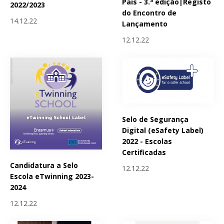
Pais - 3.ª edição|Registo
2022/2023
do Encontro de
14.12.22
Lançamento
12.12.22
Selo de Segurança
Digital (eSafety Label)
2022 - Escolas
Certificadas
Candidatura a Selo
12.12.22
Escola eTwinning 2023-
2024
12.12.22