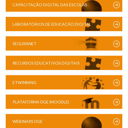
CAPACITAÇÃO DIGITAL DAS ESCOLAS
LABORATÓRIOS DE EDUCAÇÃO DIGITAL
SEGURANET
RECURSOS EDUCATIVOS DIGITAIS
ETWINNING
PLATAFORMA DGE (MOODLE)
WEBINARS DGE