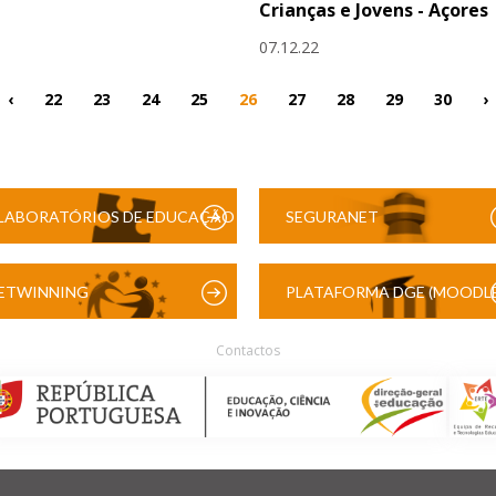
Crianças e Jovens - Açores
07.12.22
‹
22
23
24
25
26
27
28
29
30
›
LABORATÓRIOS DE EDUCAÇÃO
SEGURANET
DIGITAL
ETWINNING
PLATAFORMA DGE (MOODLE
Contactos