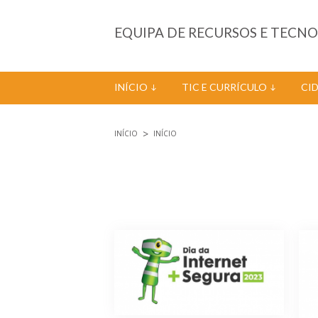
Passar para o conteúdo principal
EQUIPA DE RECURSOS E TECN
INÍCIO
TIC E CURRÍCULO
CI
INÍCIO
INÍCIO
Está aqui
Páginas