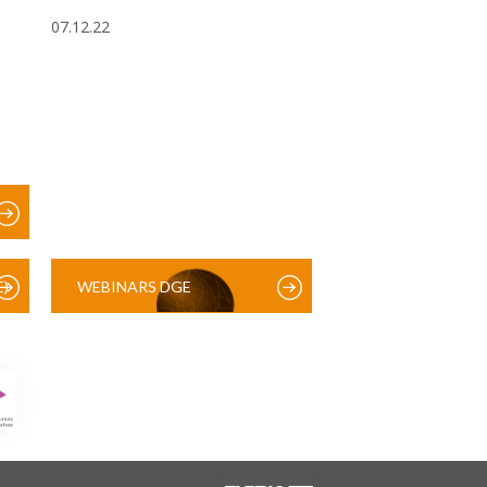
07.12.22
)
WEBINARS DGE