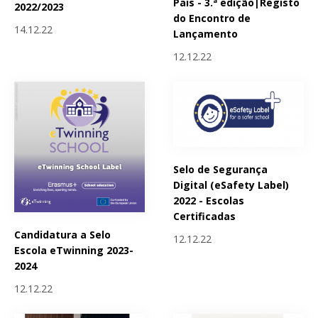
Pais - 3.ª edição|Registo
2022/2023
do Encontro de
14.12.22
Lançamento
12.12.22
Selo de Segurança
Digital (eSafety Label)
2022 - Escolas
Certificadas
Candidatura a Selo
12.12.22
Escola eTwinning 2023-
2024
12.12.22