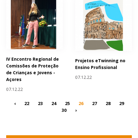
IV Encontro Regional de
Projetos eTwinning no
Comissões de Proteção
Ensino Profissional
de Crianças e Jovens -
07.12.22
Açores
07.12.22
‹
22
23
24
25
26
27
28
29
30
›