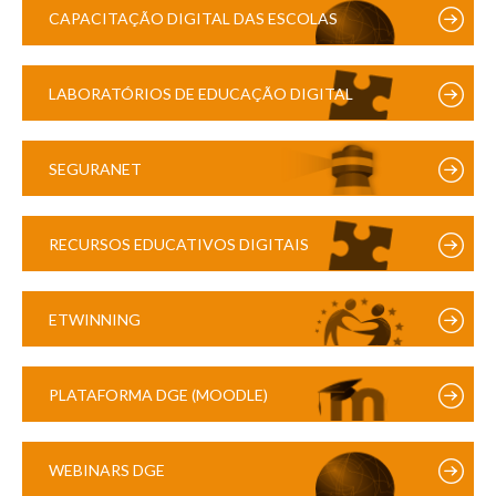
CAPACITAÇÃO DIGITAL DAS ESCOLAS
LABORATÓRIOS DE EDUCAÇÃO DIGITAL
SEGURANET
RECURSOS EDUCATIVOS DIGITAIS
ETWINNING
PLATAFORMA DGE (MOODLE)
WEBINARS DGE