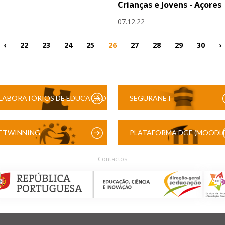
Crianças e Jovens - Açores
07.12.22
‹
22
23
24
25
26
27
28
29
30
›
LABORATÓRIOS DE EDUCAÇÃO
SEGURANET
DIGITAL
ETWINNING
PLATAFORMA DGE (MOODLE
Contactos