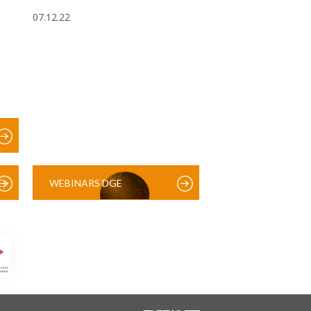
07.12.22
)
WEBINARS DGE