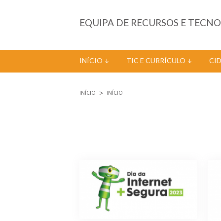
Passar para o conteúdo principal
EQUIPA DE RECURSOS E TECN
INÍCIO
TIC E CURRÍCULO
CI
INÍCIO
INÍCIO
Está aqui
Páginas