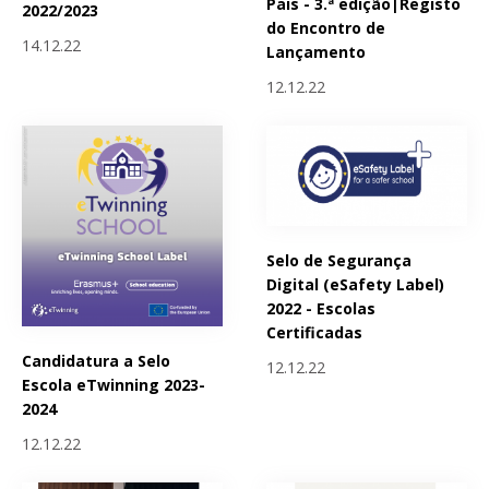
Pais - 3.ª edição|Registo
2022/2023
do Encontro de
14.12.22
Lançamento
12.12.22
Selo de Segurança
Digital (eSafety Label)
2022 - Escolas
Certificadas
Candidatura a Selo
12.12.22
Escola eTwinning 2023-
2024
12.12.22