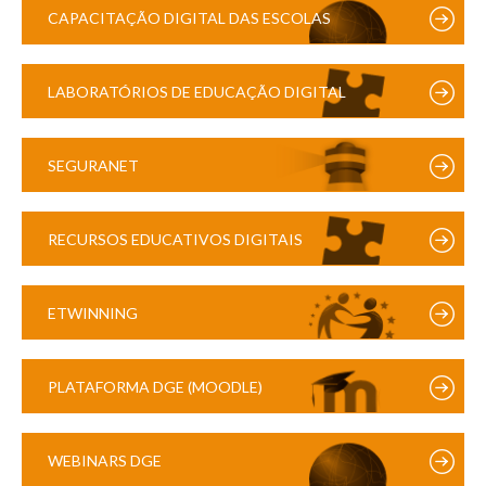
CAPACITAÇÃO DIGITAL DAS ESCOLAS
LABORATÓRIOS DE EDUCAÇÃO DIGITAL
SEGURANET
RECURSOS EDUCATIVOS DIGITAIS
ETWINNING
PLATAFORMA DGE (MOODLE)
WEBINARS DGE