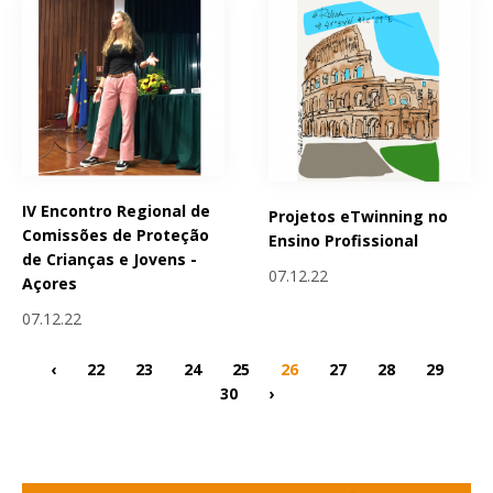
IV Encontro Regional de
Projetos eTwinning no
Comissões de Proteção
Ensino Profissional
de Crianças e Jovens -
07.12.22
Açores
07.12.22
‹
22
23
24
25
26
27
28
29
30
›